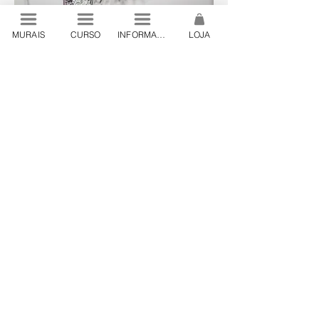
MURAIS
CURSO
INFORMAÇÕES
LOJA
© 2024 by Lanó . São Paulo, Brazil
contato@lano.art.br
.
+55 19 98444 24
Lanó Produções Artísticas Ltda. CNPJ
32.198.649
/0001-55