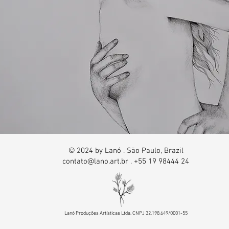
© 2024 by Lanó . São Paulo, Brazil
contato@lano.art.br
. +55 19 98444 24
Lanó Produções Artísticas Ltda. CNPJ 32.198.649/0001-55