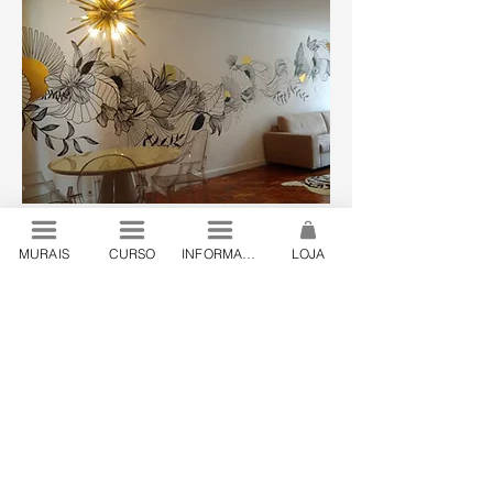
MURAIS
CURSO
INFORMAÇÕES
LOJA
© 2024 by Lanó . São Paulo, Brazil
contato@lano.art.br
.
+55 19 98444 24