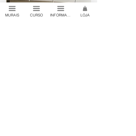
MURAIS
CURSO
INFORMAÇÕES
LOJA
© 2024 by Lanó . São Paulo, Brazil
contato@lano.art.br
.
+55 19 98444 24
Lanó Produções Artísticas Ltda. CNPJ
32.198.649
/0001-55