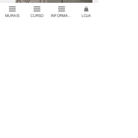
MURAIS
CURSO
INFORMAÇÕES
LOJA
© 2024 by Lanó . São Paulo, Brazil
contato@lano.art.br
.
+55 19 98444 24
Lanó Produções Artísticas Ltda. CNPJ
32.198.649
/0001-55