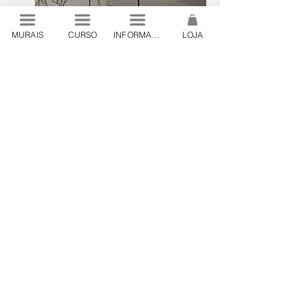
MURAIS
CURSO
INFORMAÇÕES
LOJA
© 2024 by Lanó . São Paulo, Brazil
contato@lano.art.br
.
+55 19 98444 24
Lanó Produções Artísticas Ltda. CNPJ
32.198.649
/0001-55