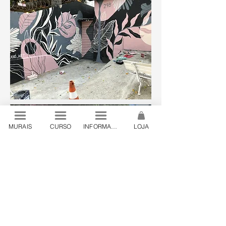
MURAIS
CURSO
INFORMAÇÕES
LOJA
© 2024 by Lanó . São Paulo, Brazil