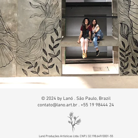
© 2024 by Lanó . São Paulo, Brazil
contato@lano.art.br
. +55 19 98444 24
Lanó Produções Artísticas Ltda. CNPJ 32.198.649/0001-55