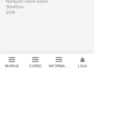
Nanquim sobre papel
30x42cm
2015
MURAIS
CURSO
INFORMAÇÕES
LOJA
© 2024 by Lanó . São Paulo, Brazil
contato@lano.art.br
.
+55 19 98444 24