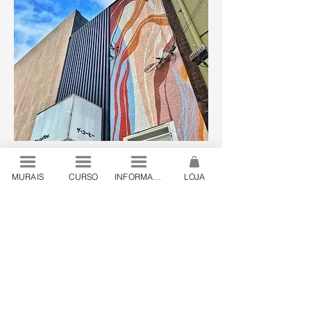
MURAIS
CURSO
INFORMAÇÕES
LOJA
© 2024 by Lanó . São Paulo, Brazil