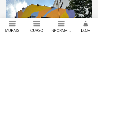
MURAIS
CURSO
INFORMAÇÕES
LOJA
© 2024 by Lanó . São Paulo, Brazil
contato@lano.art.br
.
+55 19 98444 24