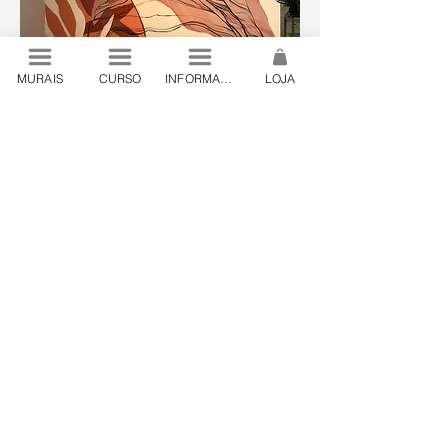
MURAIS
CURSO
INFORMAÇÕES
LOJA
© 2024 by Lanó . São Paulo, Brazil
contato@lano.art.br
.
+55 19 98444 24