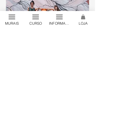
MURAIS
CURSO
INFORMAÇÕES
LOJA
© 2024 by Lanó . São Paulo, Brazil
contato@lano.art.br
.
+55 19 98444 24