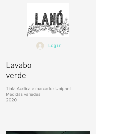
Login
Lavabo
verde
Tinta Acrílica e marcador Unipanit
Medidas variadas
2020