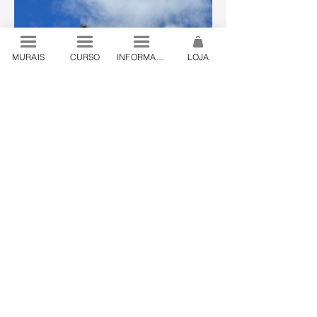
MURAIS
CURSO
INFORMAÇÕES
LOJA
© 2024 by Lanó . São Paulo, Brazil
contato@lano.art.br
.
+55 19 98444 24